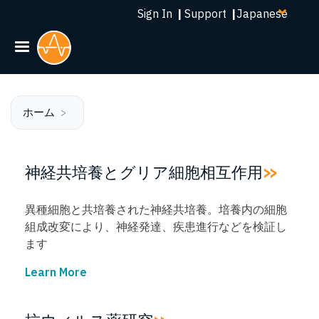
Select
メ
Sign In
|
Support
|
your
イ
language
ン
コ
ン
テ
ン
ホーム
ツ
に
移
神経共培養とグリア細胞相互作用
動
異種細胞と共培養された神経共培養。培養内の細胞
組成改変により、神経発達、疾患進行などを検証し
ます
Learn More
→