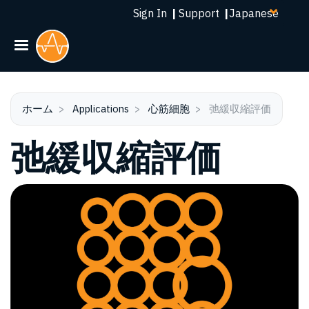
Select
メ
Sign In
|
Support
|
your
イ
language
ン
コ
ン
テ
ン
ホーム
Applications
心筋細胞
弛緩収縮評価
ツ
弛緩収縮評価
に
移
動