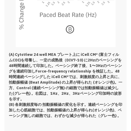
(A) CytoView 24 well MEA プレート上に iCell CM² (富士フィル
ムCDI)を培養し、⼀定の成熟後（DIV7-10) に2Hzのペーシングを
48時間連続して印加した。ペーシング終了後、1〜3Hzのペーシン
グを連続印加しForce-frequency relationship を検証した。48
時間連続ペーシングした iCell CM²では、刺激頻度の上昇と共に、
拍動振幅値 (Beat Amplitude) の上昇が得られた (オレンジ色)。⼀
⽅、Control (連続ペーシング無) の細胞では拍動振幅値は減少し
た(グレー色) 。右図は、1Hz、2Hz、3Hzペーシング印加時の波形
を示す。
(B) 各刺激頻度毎の 拍動振幅値の変化を示す。連続ペーシングを印
加した心筋細胞では、拍動振幅値の上昇が得られ(オレンジ色)、ペ
ーシング無しの細胞では、わずかな減少が得られた（グレー色) 。