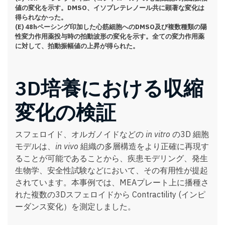
値の変化を示す。DMSO、イソプレテレノール共に顕著な変化は
得られなかった。
(E) 48hペーシング印加した心筋細胞へのDMSO及び複数種類の陽
性変力作用薬投与時の拍動波形の変化を示す。全ての変力作用薬
に対して、拍動振幅値の上昇が得られた。
3D培養における収縮
変化の検証
スフェロイド、オルガノイドなどの
in vitro
の3D 細胞
モデルは、
in vivo
組織の多層構造をより正確に再現す
ることが可能であることから、疾患モデリング、発生
生物学、安全性試験などにおいて、その有用性が提起
されています。本事例では、MEAプレート上に播種さ
れた複数の3Dスフェロイドから Contractility (インピ
ーダンス変化）を測定しました。