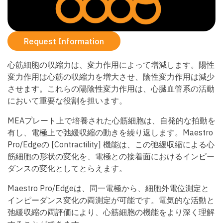
Request Information
心筋細胞の収縮力は、変力作用によって増減します。陽性
変力作用は心筋の収縮力を増大させ、陰性変力作用は減少
させます。これらの陽陰性変力作用は、心臓血管系の活動
において重要な役割を担います。
MEAプレート上で培養された心筋細胞は、自発的な拍動を
有し、電極上で弛緩収縮の動きを繰り返します。Maestro
Pro/Edgeの [Contractility] 機能は、この弛緩収縮による心
筋細胞の形状の変化を、電極との接着面におけるインピー
ダンスの変化としてとらえます。
Maestro Pro/Edgeは、同一電極から、細胞外電位測定と
インピーダンス変化の両測定が可能です。電気的な活動と
弛緩収縮の両評価により、心筋細胞の機能をより深く理解