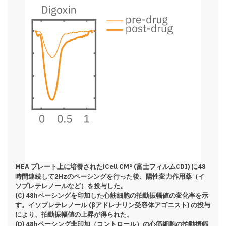
MEA プレート上に培養されたiCell CM² (富士フィルムCDI) に48
時間連続して2Hzのペーシングを行った後、陽性変力作用薬（イ
ソプレテレノールなど）を投与した。
(C) 48hペーシングを印加した心筋細胞の拍動振幅値の変化率を示
す。イソプレテレノール (βアドレナリン受容体アゴニスト) の投与
により、拍動振幅値の上昇が得られた。
(D) 48hペーシング非印加（コントロール）の心筋細胞の拍動振幅