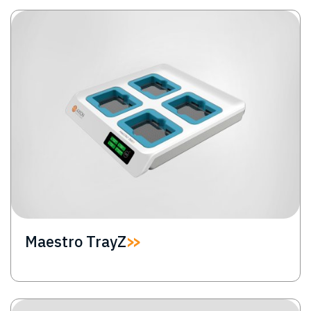
Image
Maestro TrayZ
Image