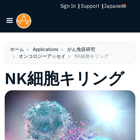
Select
メ
Sign In
|
Support
|
your
イ
language
ン
コ
ン
テ
ン
ホーム
Applications
がん免疫研究
オンコロジーアッセイ
NK細胞キリング
ツ
に
NK細胞キリング
移
動