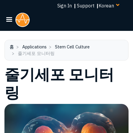
Select
주
Sign In
|
Support
|
your
요
language
콘
텐
츠
로
건
홈
Applications
Stem Cell Culture
줄기세포 모니터링
너
뛰
줄기세포 모니터
기
링